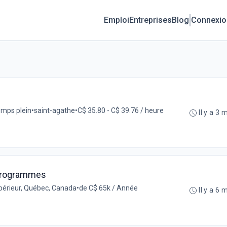
Emploi
Entreprises
Blog
Connexio
mps plein
•
saint-agathe
•
C$ 35.80 - C$ 39.76 / heure
Il y a 3 
s programmes
périeur, Québec, Canada
•
de C$ 65k / Année
Il y a 6 