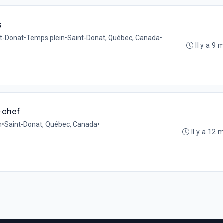
s
St-Donat
•
Temps plein
•
Saint-Donat, Québec, Canada
•
Il y a 9 
r-chef
n
•
Saint-Donat, Québec, Canada
•
Il y a 12 