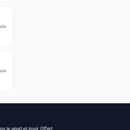
mois
mois
 le sport et loisir. Offert