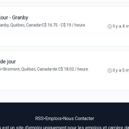
jour - Granby
anby, Québec, Canada
•
C$ 16.75 - C$ 19 / heure
Il y a 4 
de jour
er
•
Bromont, Québec, Canada
•
de C$ 18.02 / heure
Il y a 5 
RSS
•
Emplois
•
Nous Contacter
s est un site d'emploi uniquement pour les emplois et carrière dans