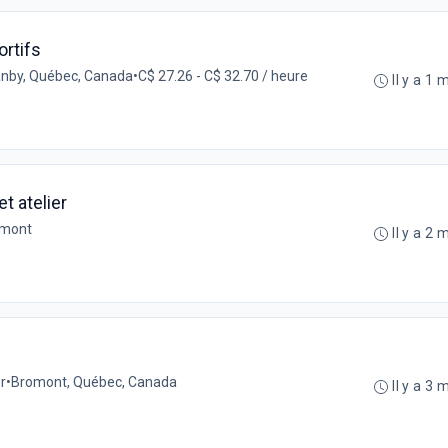
rtifs
nby, Québec, Canada
•
C$ 27.26 - C$ 32.70 / heure
Il y a 1 
t atelier
omont
Il y a 2 
r
•
Bromont, Québec, Canada
Il y a 3 