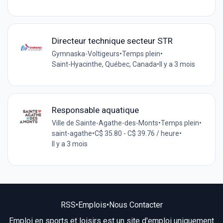
Directeur technique secteur STR
Gymnaska-Voltigeurs
•
Temps plein
•
Saint-Hyacinthe, Québec, Canada
•
Il y a 3 mois
Responsable aquatique
Ville de Sainte-Agathe-des-Monts
•
Temps plein
•
saint-agathe
•
C$ 35.80 - C$ 39.76 / heure
•
Il y a 3 mois
RSS
•
Emplois
•
Nous Contacter
Emploi en sports et loisirs est un site d'emploi uniquement