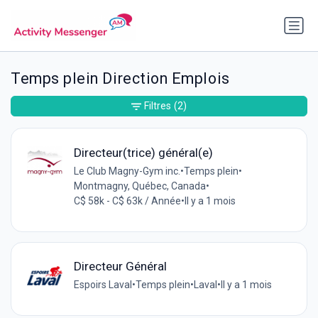
Temps plein Direction Emplois
Filtres
(2)
Directeur(trice) général(e)
Le Club Magny-Gym inc.
•
Temps plein
•
Montmagny, Québec, Canada
•
C$ 58k - C$ 63k / Année
•
Il y a 1 mois
Directeur Général
Espoirs Laval
•
Temps plein
•
Laval
•
Il y a 1 mois