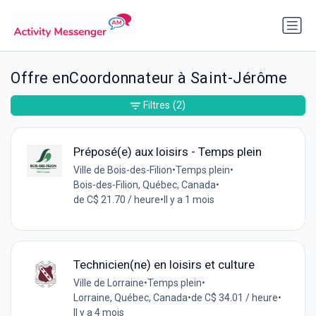
Offre enCoordonnateur à Saint-Jérôme
Filtres
(2)
Préposé(e) aux loisirs - Temps plein
Ville de Bois-des-Filion
•
Temps plein
•
Bois-des-Filion, Québec, Canada
•
de C$ 21.70 / heure
•
Il y a 1 mois
Technicien(ne) en loisirs et culture
Ville de Lorraine
•
Temps plein
•
Lorraine, Québec, Canada
•
de C$ 34.01 / heure
•
Il y a 4 mois