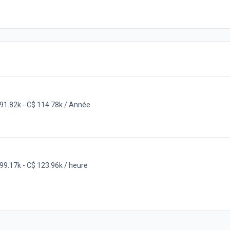
91.82k - C$ 114.78k / Année
99.17k - C$ 123.96k / heure