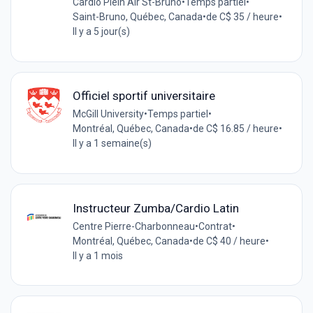
Cardio Plein Air St-Bruno
•
Temps partiel
•
Saint-Bruno, Québec, Canada
•
de C$ 35 / heure
•
Il y a 5 jour(s)
Officiel sportif universitaire
McGill University
•
Temps partiel
•
Montréal, Québec, Canada
•
de C$ 16.85 / heure
•
Il y a 1 semaine(s)
Instructeur Zumba/Cardio Latin
Centre Pierre-Charbonneau
•
Contrat
•
Montréal, Québec, Canada
•
de C$ 40 / heure
•
Il y a 1 mois