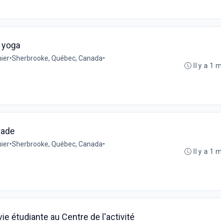
e yoga
ier
•
Sherbrooke, Québec, Canada
•
Il y a 1 
lade
ier
•
Sherbrooke, Québec, Canada
•
Il y a 1 
vie étudiante au Centre de l'activité