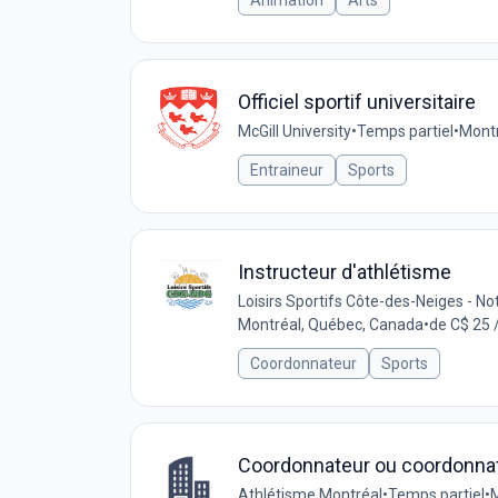
Animation
Arts
Officiel sportif universitaire
McGill University
•
Temps partiel
•
Montr
Entraineur
Sports
Instructeur d'athlétisme
Loisirs Sportifs Côte-des-Neiges - 
Montréal, Québec, Canada
•
de C$ 25 
Coordonnateur
Sports
Coordonnateur ou coordonnatr
Athlétisme Montréal
•
Temps partiel
•
M