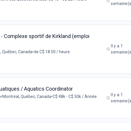
semaine(s
- Complexe sportif de Kirkland (emploi
Il y a 1
d, Québec, Canada
•
de C$ 18.50 / heure
semaine(s
uatiques / Aquatics Coordinator
Il y a 1
n
•
Montréal, Québec, Canada
•
C$ 48k - C$ 50k / Année
semaine(s