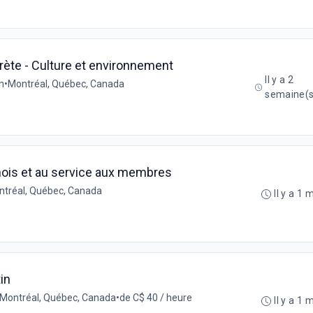
prète - Culture et environnement
Il y a 2
n
•
Montréal, Québec, Canada
semaine(s
nois et au service aux membres
tréal, Québec, Canada
Il y a 1 
in
Montréal, Québec, Canada
•
de C$ 40 / heure
Il y a 1 