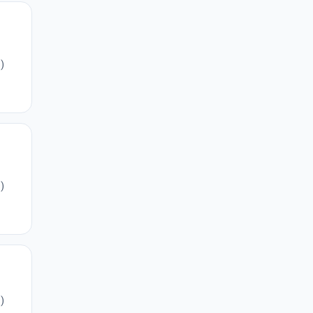
)
)
)