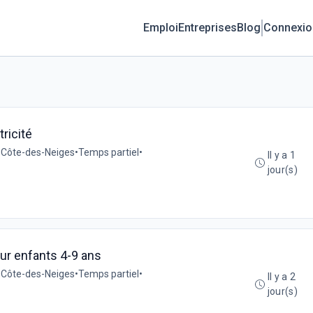
Emploi
Entreprises
Blog
Connexio
ricité
a Côte-des-Neiges
•
Temps partiel
•
Il y a 1
jour(s)
our enfants 4-9 ans
a Côte-des-Neiges
•
Temps partiel
•
Il y a 2
jour(s)