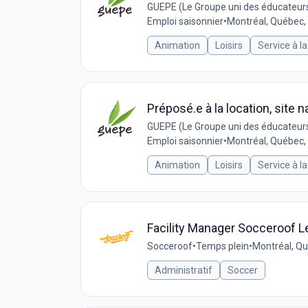
GUEPE (Le Groupe uni des éducateurs
Emploi saisonnier
•
Montréal, Québec
Animation
Loisirs
Service à la
Préposé.e à la location, site
GUEPE (Le Groupe uni des éducateurs
Emploi saisonnier
•
Montréal, Québec
Animation
Loisirs
Service à la
Facility Manager Socceroof L
Socceroof
•
Temps plein
•
Montréal, Q
Administratif
Soccer