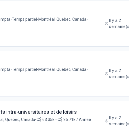
sumpta
•
Temps partiel
•
Montréal, Québec, Canada
•
Il y a 2
semaine(s
sumpta
•
Temps partiel
•
Montréal, Québec, Canada
•
Il y a 2
semaine(s
 intra-universitaires et de loisirs
Il y a 2
al, Québec, Canada
•
C$ 63.35k - C$ 85.71k / Année
semaine(s