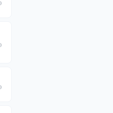
)
)
)