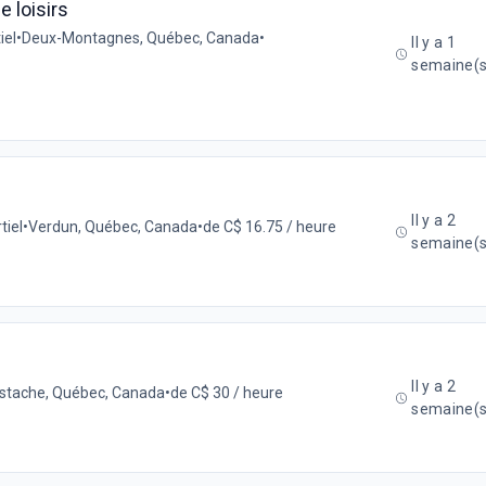
e loisirs
iel
•
Deux-Montagnes, Québec, Canada
•
Il y a 1
semaine(s
Il y a 2
tiel
•
Verdun, Québec, Canada
•
de C$ 16.75 / heure
semaine(s
Il y a 2
ustache, Québec, Canada
•
de C$ 30 / heure
semaine(s