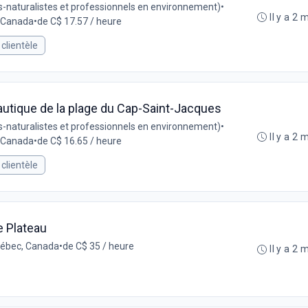
-naturalistes et professionnels en environnement)
•
Il y a 2 
, Canada
•
de C$ 17.57 / heure
 clientèle
 nautique de la plage du Cap-Saint-Jacques
-naturalistes et professionnels en environnement)
•
Il y a 2 
, Canada
•
de C$ 16.65 / heure
 clientèle
e Plateau
uébec, Canada
•
de C$ 35 / heure
Il y a 2 