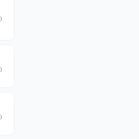
)
)
)