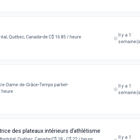
Il y a 1
éal, Québec, Canada
•
de C$ 16.85 / heure
semaine(s
Notre-Dame-de-Grâce
•
Temps partiel
•
Il y a 1
/ heure
semaine(s
ice des plateaux intérieurs d’athlétisme
Il y a 1
ontréal, Québec, Canada
•
C$ 18 - C$ 22 / heure