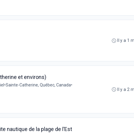
Il y a 1 
atherine et environs)
iel
•
Sainte-Catherine, Québec, Canada
•
Il y a 2 
ite nautique de la plage de l’Est