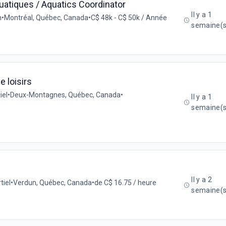
uatiques / Aquatics Coordinator
Il y a 1
n
•
Montréal, Québec, Canada
•
C$ 48k - C$ 50k / Année
semaine(s
e loisirs
iel
•
Deux-Montagnes, Québec, Canada
•
Il y a 1
semaine(s
Il y a 2
tiel
•
Verdun, Québec, Canada
•
de C$ 16.75 / heure
semaine(s