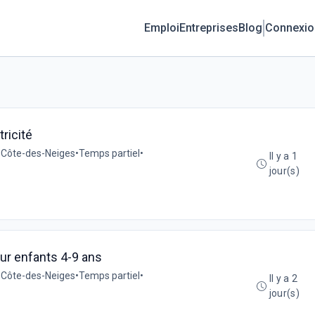
Emploi
Entreprises
Blog
Connexio
ricité
a Côte-des-Neiges
•
Temps partiel
•
Il y a 1
jour(s)
our enfants 4-9 ans
a Côte-des-Neiges
•
Temps partiel
•
Il y a 2
jour(s)