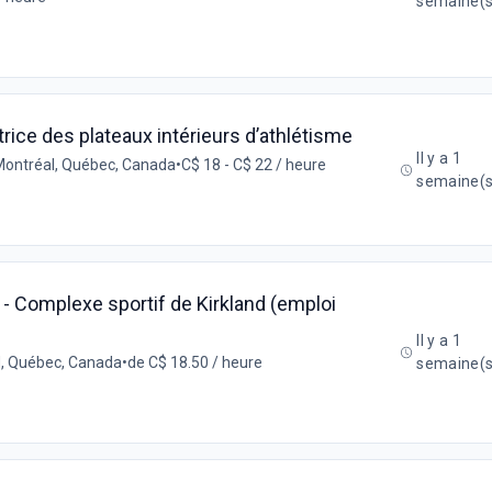
semaine(s
ice des plateaux intérieurs d’athlétisme
Il y a 1
ontréal, Québec, Canada
•
C$ 18 - C$ 22 / heure
semaine(s
- Complexe sportif de Kirkland (emploi
Il y a 1
d, Québec, Canada
•
de C$ 18.50 / heure
semaine(s