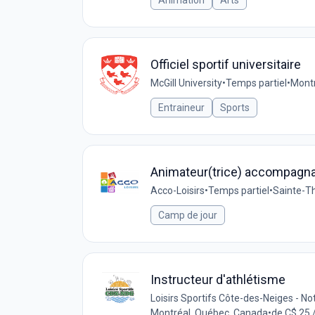
Animation
Arts
Officiel sportif universitaire
McGill University
•
Temps partiel
•
Montr
Entraineur
Sports
Animateur(trice) accompagnate
Acco-Loisirs
•
Temps partiel
•
Sainte-T
Camp de jour
Instructeur d'athlétisme
Loisirs Sportifs Côte-des-Neiges - 
Montréal, Québec, Canada
•
de C$ 25 