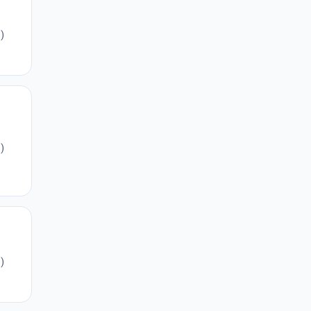
)
)
)