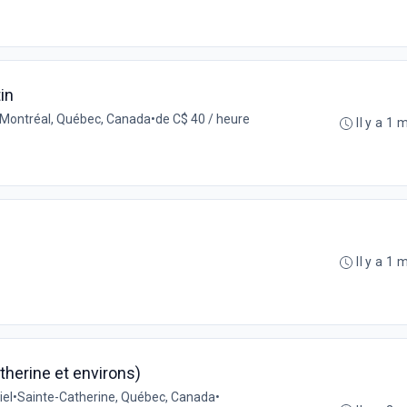
in
Montréal, Québec, Canada
•
de C$ 40 / heure
Il y a 1 
Il y a 1 
atherine et environs)
iel
•
Sainte-Catherine, Québec, Canada
•