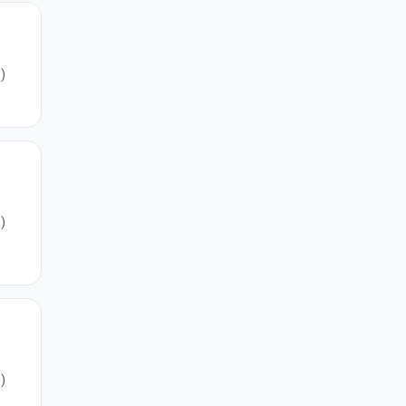
)
)
)