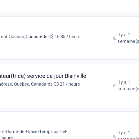
Il y a 1
éal, Québec, Canada
•
de C$ 16.85 / heure
semaine(s
ur(trice) service de jour Blainville
Il y a 1
hérèse, Québec, Canada
•
de C$ 21 / heure
semaine(s
Notre-Dame-de-Grâce
•
Temps partiel
•
Il y a 1
/ heure