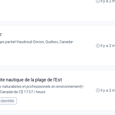
Il y a 2 
F
s partiel
•
Vaudreuil-Dorion, Québec, Canada
•
Il y a 2 
ite nautique de la plage de l’Est
-naturalistes et professionnels en environnement)
•
Il y a 2 
, Canada
•
de C$ 17.57 / heure
 clientèle