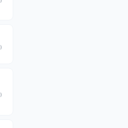
)
)
)