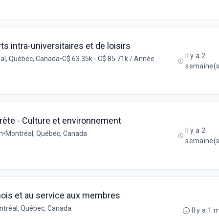
 intra-universitaires et de loisirs
Il y a 2
al, Québec, Canada
•
C$ 63.35k - C$ 85.71k / Année
semaine(s
prète - Culture et environnement
Il y a 2
n
•
Montréal, Québec, Canada
semaine(s
nois et au service aux membres
tréal, Québec, Canada
Il y a 1 