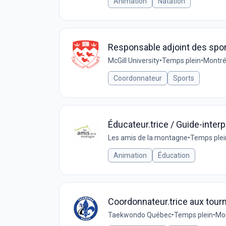
Animation
Natation
Responsable adjoint des sports
McGill University
•
Temps plein
•
Montré
Coordonnateur
Sports
Éducateur.trice / Guide-inter
Les amis de la montagne
•
Temps plei
Animation
Éducation
Coordonnateur.trice aux tour
Taekwondo Québec
•
Temps plein
•
Mon