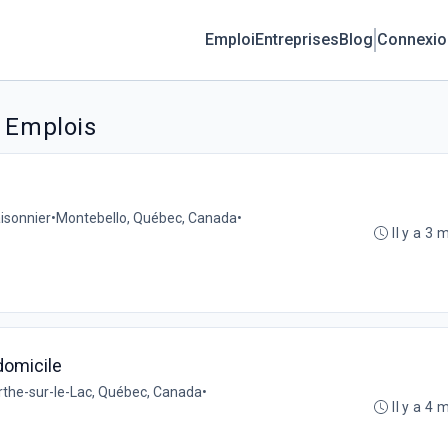
Emploi
Entreprises
Blog
Connexio
r Emplois
isonnier
•
Montebello, Québec, Canada
•
Il y a 3 
domicile
the-sur-le-Lac, Québec, Canada
•
Il y a 4 