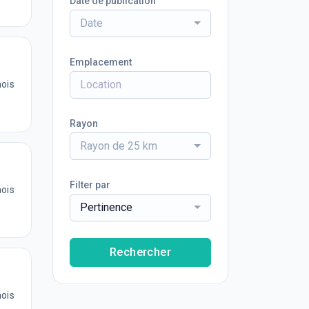
Date de publication
Date
Emplacement
mois
Rayon
Rayon de 25 km
Filter par
mois
Pertinence
Rechercher
mois