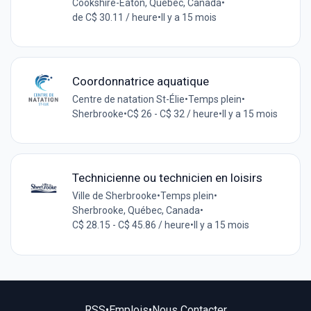
Cookshire-Eaton, Québec, Canada
•
de C$ 30.11 / heure
•
Il y a 15 mois
Coordonnatrice aquatique
Centre de natation St-Élie
•
Temps plein
•
Sherbrooke
•
C$ 26 - C$ 32 / heure
•
Il y a 15 mois
Technicienne ou technicien en loisirs
Ville de Sherbrooke
•
Temps plein
•
Sherbrooke, Québec, Canada
•
C$ 28.15 - C$ 45.86 / heure
•
Il y a 15 mois
RSS
•
Emplois
•
Nous Contacter