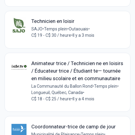
Technicien en loisir
SAJO
•
Temps plein
•
Outaouais
•
C$ 19 - C$ 30 / heure
•
Il y a 3 mois
Animateur·trice / Technicien·ne en loisirs
/ Éducateur·trice / Étudiant·te— tournée
en milieu scolaire et en communautaire
La Communauté du Ballon Rond
•
Temps plein
•
Longueuil, Québec, Canada
•
C$ 18 - C$ 25 / heure
•
Il y a 4 mois
Coordonnateur-trice de camp de jour
Municipalité de Plaisance
•
Temps plein
•