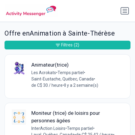
Offre enAnimation à Sainte-Thérèse
Filtres
(2)
Animateur(trice)
Les Acrokats
•
Temps partiel
•
Saint-Eustache, Québec, Canada
•
de C$ 30 / heure
•
Il y a 2 semaine(s)
Moniteur (trice) de loisirs pour
personnes âgées
InterAction Loisirs
•
Temps partiel
•
Laval, Québec, Canada
•
de C$ 25.42 / heure
•