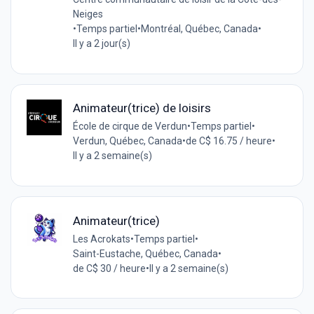
Neiges
•
Temps partiel
•
Montréal, Québec, Canada
•
Il y a 2 jour(s)
Animateur(trice) de loisirs
École de cirque de Verdun
•
Temps partiel
•
Verdun, Québec, Canada
•
de C$ 16.75 / heure
•
Il y a 2 semaine(s)
Animateur(trice)
Les Acrokats
•
Temps partiel
•
Saint-Eustache, Québec, Canada
•
de C$ 30 / heure
•
Il y a 2 semaine(s)