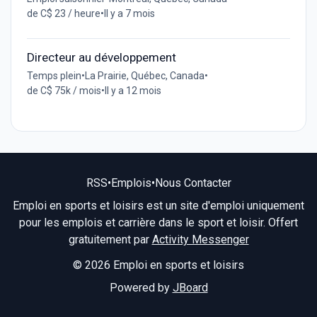
de C$ 23 / heure
•
Il y a 7 mois
Directeur au développement
Temps plein
•
La Prairie, Québec, Canada
•
de C$ 75k / mois
•
Il y a 12 mois
RSS
•
Emplois
•
Nous Contacter
Emploi en sports et loisirs est un site d'emploi uniquement
pour les emplois et carrière dans le sport et loisir. Offert
gratuitement par
Activity Messenger
© 2026 Emploi en sports et loisirs
Powered by
JBoard