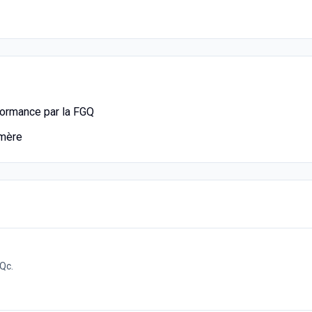
formance par la FGQ
emère
Qc.